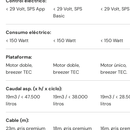
Control eléctrico
< 29 Volt, SPS App
< 29 Volt, SPS
< 29 Volt, SPS
Basic
Consumo eléctrico
< 150 Watt
< 150 Watt
< 150 Watt
Plataforma
Motor doble,
Motor doble,
Motor único,
breezer TEC
breezer TEC
breezer TEC.
Caudal asp. (x h/ x ciclo)
19m3 / < 47.500
19m3 / < 38.000
19m3 / < 28.
litros
litros
litros
Cable (m)
23m, gris premium
18m, gris premium
16m, gris pre