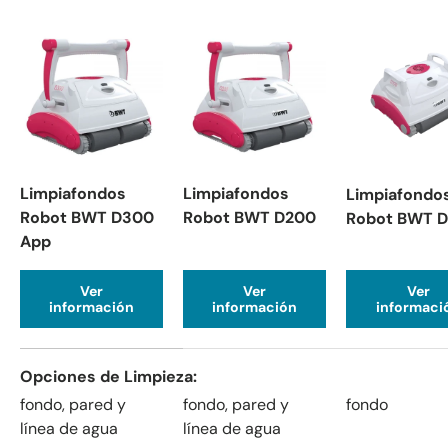
Limpiafondos
Limpiafondos
Limpiafondo
Robot BWT D300
Robot BWT D200
Robot BWT 
App
Ver
Ver
Ver
información
información
informaci
Una tabla que compara las características de 3 productos
Opciones de Limpieza
fondo, pared y
fondo, pared y
fondo
línea de agua
línea de agua