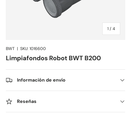
de
1
/
4
BWT
|
SKU:
1016600
Limpiafondos Robot BWT B200
Información de envío
Reseñas