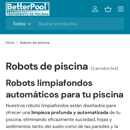
Menú
Ir al contenido
Iniciar sesión
Cesta
Buscar
Tipo de producto
Todos
Inicio
Robots de piscina
Robots de piscina
(2 productos)
Robots limpiafondos
automáticos para tu piscina
Nuestros robots limpiafondos están diseñados para
ofrecer una
limpieza profunda y automatizada
de tu
piscina, eliminando eficazmente suciedad, hojas y
sedimentos tanto del suelo como de las paredes y la